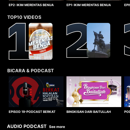
EP1: IKIM MERENTAS BENUA
EP2: IKIM MERENTAS BENUA
EP
TURKIYE
TURKIYE
HA
TOP10 VIDEOS
BICARA & PODCAST
58:05
BINGKISAN DARI BAITULLAH
EPISOD 19-PODCAST BERKAT
PO
HALALAN TOYYIBAN
WO
AUDIO PODCAST
See more