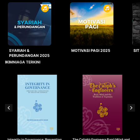
SYARIAH &
MOTIVASI PAGI 2025
SIT
PERUNDANGAN 2025
IKIMNIAGA TERKINI
Integrity in Governance: Preventing
The Caliph’s Engineers Banū Mūsā and
T