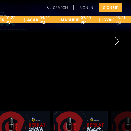
SEARCH
SIGN IN
SIGN UP
01:22
04:41
07:29
08:41
OR
|
ASAR
|
MAGHRIB
|
ISYAK
PM
PM
PM
PM