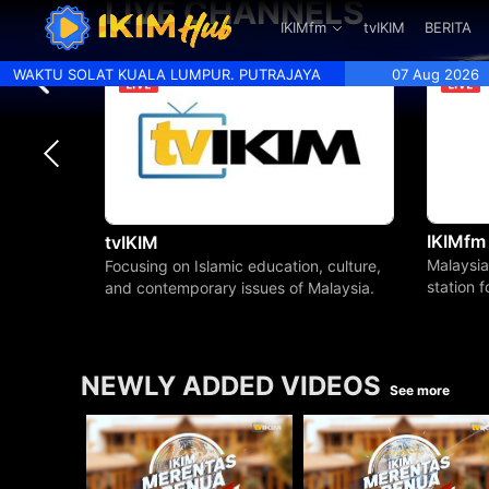
LIVE CHANNELS
.
IKIMfm
tvIKIM
BERITA
WAKTU SOLAT KUALA LUMPUR. PUTRAJAYA
07 Aug 2026
IKIMfm
tvIKIM
Malaysia
Focusing on Islamic education, culture,
station 
and contemporary issues of Malaysia.
beyond.
NEWLY ADDED VIDEOS
See more