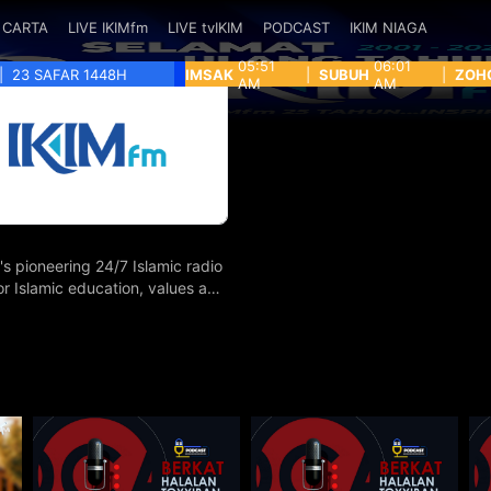
CARTA
LIVE IKIMfm
LIVE tvIKIM
PODCAST
IKIM NIAGA
05:51
06:01
|
23 SAFAR 1448H
IMSAK
|
SUBUH
|
ZOH
AM
AM
's pioneering 24/7 Islamic radio
for Islamic education, values and