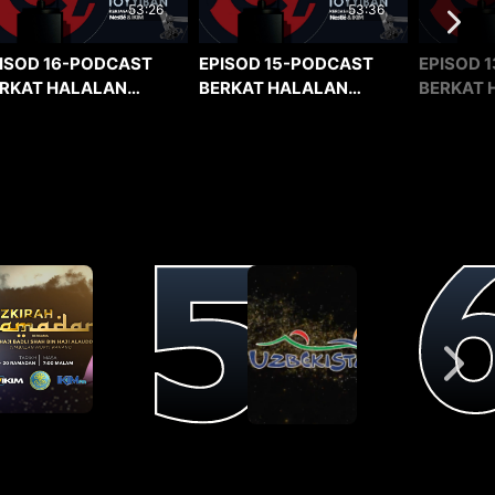
53:36
53:26
EPISOD 15-PODCAST
EPISOD 1
ISOD 16-PODCAST
BERKAT HALALAN
BERKAT 
RKAT HALALAN
TOYYIBAN
TOYYIBA
YYIBAN