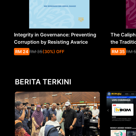
Integrity in Governance: Preventing
The Caliph’
Corruption by Resisting Avarice
the Traditi
RM
24
RM
35
(
30
%
) OFF
RM
35
RM
BERITA TERKINI