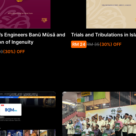
s Engineers Banū Mūsā and
Trials and Tribulations in Is
on of Ingenuity
RM
24
RM
35
(
30
%
) OFF
50
(
30
%
) OFF