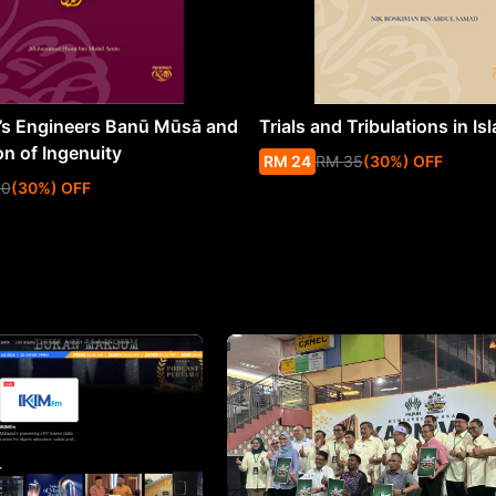
s Engineers Banū Mūsā and
Trials and Tribulations in Is
on of Ingenuity
RM
24
RM
35
(
30
%
) OFF
50
(
30
%
) OFF