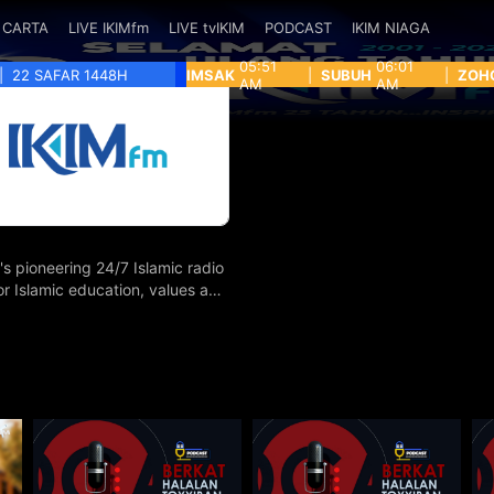
CARTA
LIVE IKIMfm
LIVE tvIKIM
PODCAST
IKIM NIAGA
05:51
06:01
|
22 SAFAR 1448H
IMSAK
|
SUBUH
|
ZOH
AM
AM
's pioneering 24/7 Islamic radio
for Islamic education, values and