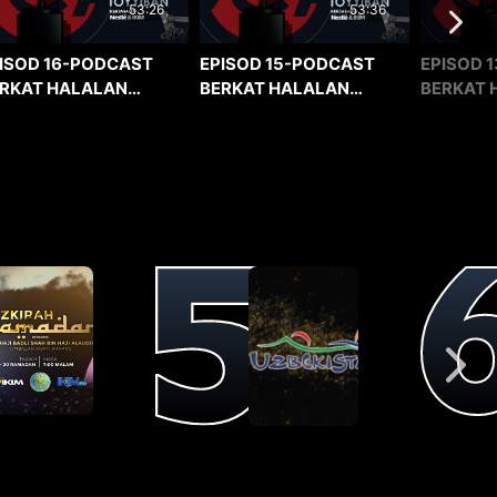
53:36
53:26
EPISOD 15-PODCAST
EPISOD 1
ISOD 16-PODCAST
BERKAT HALALAN
BERKAT 
RKAT HALALAN
TOYYIBAN
TOYYIBA
YYIBAN