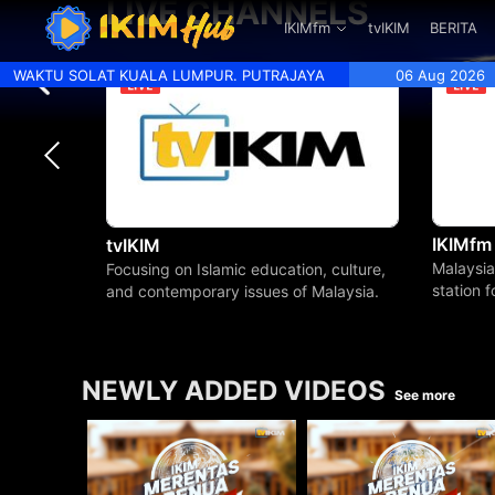
LIVE CHANNELS
.
IKIMfm
tvIKIM
BERITA
WAKTU SOLAT KUALA LUMPUR. PUTRAJAYA
06 Aug 2026
IKIMfm
tvIKIM
Malaysia
Focusing on Islamic education, culture,
station 
and contemporary issues of Malaysia.
beyond.
NEWLY ADDED VIDEOS
See more