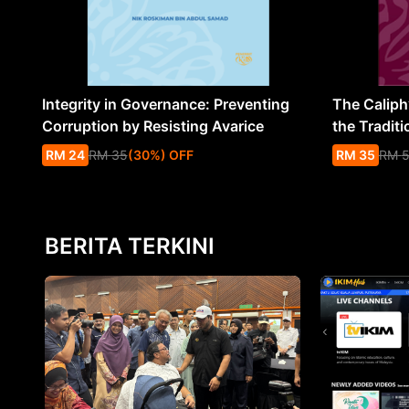
Integrity in Governance: Preventing
The Caliph’
Corruption by Resisting Avarice
the Traditi
RM
24
RM
35
(
30
%
) OFF
RM
35
RM
BERITA TERKINI