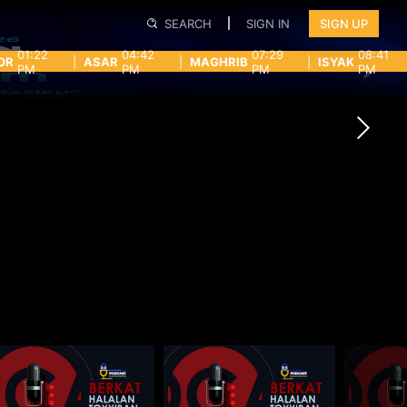
SEARCH
SIGN IN
SIGN UP
01:22
04:42
07:29
08:41
OR
|
ASAR
|
MAGHRIB
|
ISYAK
PM
PM
PM
PM