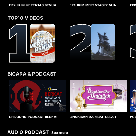
EP1: IKIM MERENTAS BENUA
EP2: IKIM MERENTAS BENUA
EP
TURKIYE
TURKIYE
HA
TOP10 VIDEOS
BICARA & PODCAST
58:05
BINGKISAN DARI BAITULLAH
EPISOD 19-PODCAST BERKAT
PO
HALALAN TOYYIBAN
WO
AUDIO PODCAST
See more