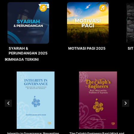
SYARIAH &
MOTIVASI PAGI 2025
SIT
PERUNDANGAN 2025
IKIMNIAGA TERKINI
Integrity in Governance: Preventing
The Caliph’s Engineers Banū Mūsā and
T