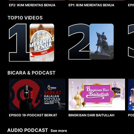
EP1: IKIM MERENTAS BENUA
EP2: IKIM MERENTAS BENUA
EP
TURKIYE
TURKIYE
HA
TOP10 VIDEOS
BICARA & PODCAST
58:05
BINGKISAN DARI BAITULLAH
EPISOD 19-PODCAST BERKAT
PO
HALALAN TOYYIBAN
WO
AUDIO PODCAST
See more