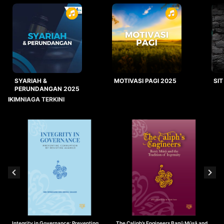
SYARIAH &
MOTIVASI PAGI 2025
SIT
PERUNDANGAN 2025
IKIMNIAGA TERKINI
Integrity in Governance: Preventing
The Caliph’s Engineers Banū Mūsā and
T