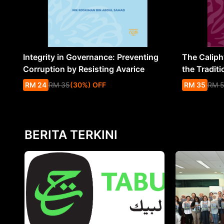
Integrity in Governance: Preventing
The Caliph’
Corruption by Resisting Avarice
the Traditi
RM
24
RM
35
(
30
%
) OFF
RM
35
RM
BERITA TERKINI