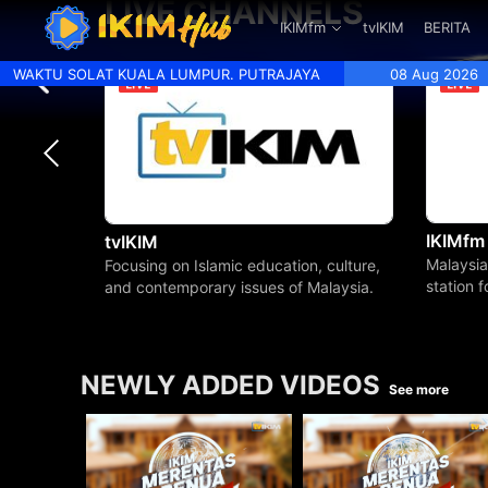
LIVE CHANNELS
.
IKIMfm
tvIKIM
BERITA
WAKTU SOLAT KUALA LUMPUR. PUTRAJAYA
08 Aug 2026
IKIMfm
tvIKIM
Malaysia
Focusing on Islamic education, culture,
station 
and contemporary issues of Malaysia.
beyond.
NEWLY ADDED VIDEOS
See more