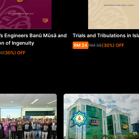
s Engineers Banū Mūsā and
Trials and Tribulations in Is
on of Ingenuity
RM
24
RM
35
(
30
%
) OFF
50
(
30
%
) OFF