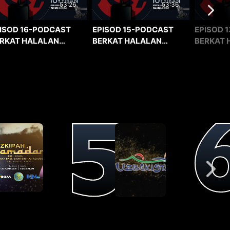
53:36
53:26
EPISOD 15-PODCAST
EPISOD 1
ISOD 16-PODCAST
BERKAT HALALAN
BERKAT 
RKAT HALALAN
TOYYIBAN
TOYYIBA
YYIBAN