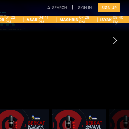
SEARCH
SIGN IN
SIGN UP
01:22
04:41
07:28
08:40
OR
|
ASAR
|
MAGHRIB
|
ISYAK
PM
PM
PM
PM