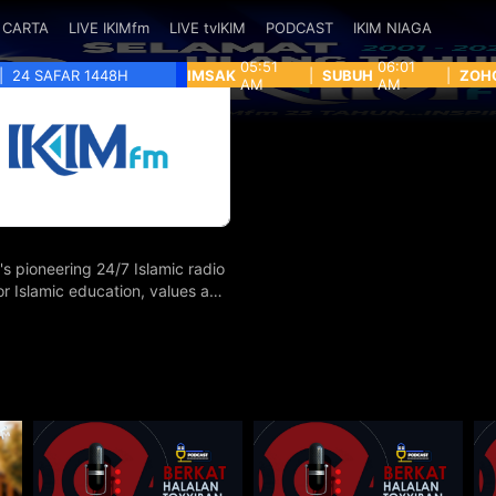
CARTA
LIVE IKIMfm
LIVE tvIKIM
PODCAST
IKIM NIAGA
05:51
06:01
|
24 SAFAR 1448H
IMSAK
|
SUBUH
|
ZOH
AM
AM
's pioneering 24/7 Islamic radio
for Islamic education, values and