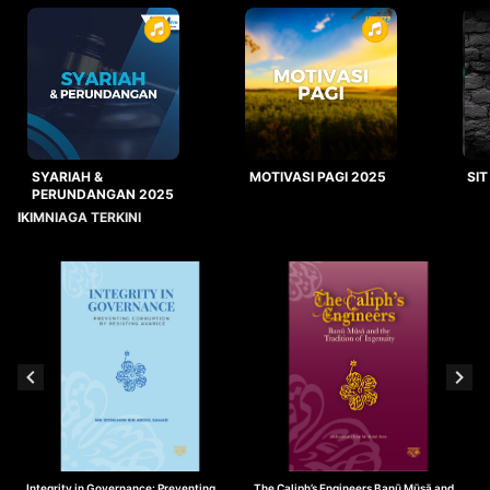
SYARIAH &
MOTIVASI PAGI 2025
SIT
PERUNDANGAN 2025
IKIMNIAGA TERKINI
Integrity in Governance: Preventing
The Caliph’s Engineers Banū Mūsā and
T