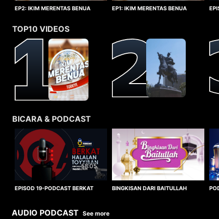
EP1: IKIM MERENTAS BENUA
EP2: IKIM MERENTAS BENUA
EP
TURKIYE
TURKIYE
HA
TOP10 VIDEOS
BICARA & PODCAST
58:05
BINGKISAN DARI BAITULLAH
EPISOD 19-PODCAST BERKAT
PO
HALALAN TOYYIBAN
WO
AUDIO PODCAST
See more