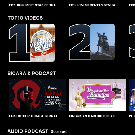
EP1: IKIM MERENTAS BENUA
EP2: IKIM MERENTAS BENUA
EP
TURKIYE
TURKIYE
HA
TOP10 VIDEOS
BICARA & PODCAST
58:05
BINGKISAN DARI BAITULLAH
EPISOD 19-PODCAST BERKAT
PO
HALALAN TOYYIBAN
WO
AUDIO PODCAST
See more