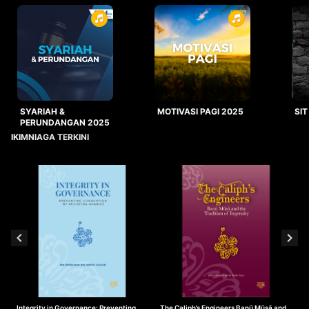
SYARIAH &
MOTIVASI PAGI 2025
SIT
PERUNDANGAN 2025
IKIMNIAGA TERKINI
Integrity in Governance: Preventing
The Caliph’s Engineers Banū Mūsā and
T