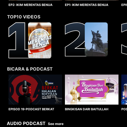
EP1: IKIM MERENTAS BENUA
EP2: IKIM MERENTAS BENUA
EP
TURKIYE
TURKIYE
HA
TOP10 VIDEOS
BICARA & PODCAST
58:05
BINGKISAN DARI BAITULLAH
EPISOD 19-PODCAST BERKAT
PO
HALALAN TOYYIBAN
WO
AUDIO PODCAST
See more