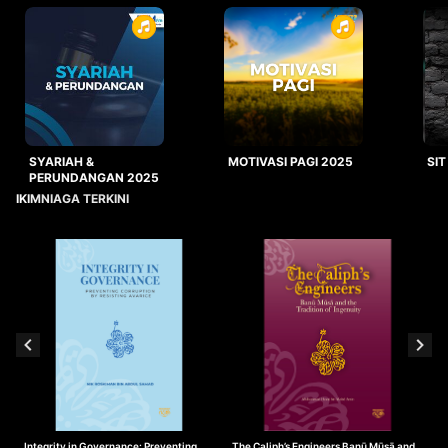
SYARIAH &
MOTIVASI PAGI 2025
SIT
PERUNDANGAN 2025
IKIMNIAGA TERKINI
Integrity in Governance: Preventing
The Caliph’s Engineers Banū Mūsā and
T