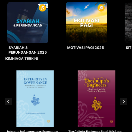
SYARIAH &
MOTIVASI PAGI 2025
SIT
PERUNDANGAN 2025
IKIMNIAGA TERKINI
Integrity in Governance: Preventing
The Caliph’s Engineers Banū Mūsā and
T