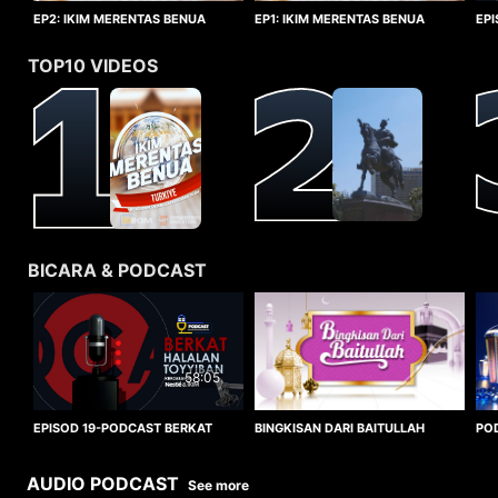
EP1: IKIM MERENTAS BENUA
EP2: IKIM MERENTAS BENUA
EP
TURKIYE
TURKIYE
HA
TOP10 VIDEOS
BICARA & PODCAST
58:05
BINGKISAN DARI BAITULLAH
EPISOD 19-PODCAST BERKAT
PO
HALALAN TOYYIBAN
WO
AUDIO PODCAST
See more