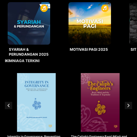
SYARIAH &
MOTIVASI PAGI 2025
SIT
PERUNDANGAN 2025
IKIMNIAGA TERKINI
Integrity in Governance: Preventing
The Caliph’s Engineers Banū Mūsā and
T