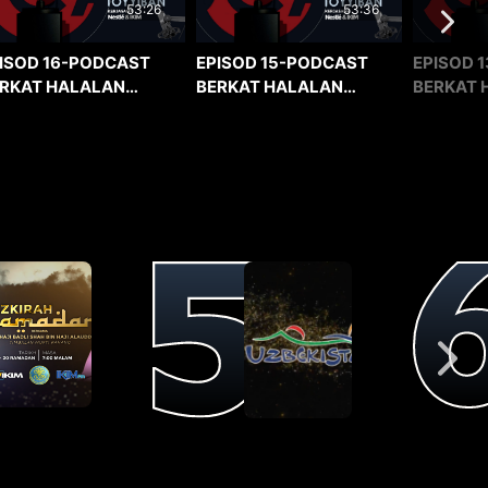
53:36
53:26
EPISOD 15-PODCAST
EPISOD 1
ISOD 16-PODCAST
BERKAT HALALAN
BERKAT 
RKAT HALALAN
TOYYIBAN
TOYYIBA
YYIBAN