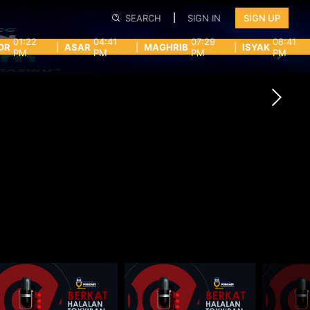
SEARCH
SIGN IN
SIGN UP
01:22
04:41
07:29
08:41
OR
|
ASAR
|
MAGHRIB
|
ISYAK
PM
PM
PM
PM