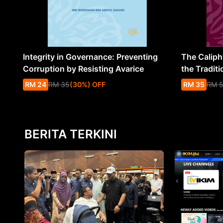
Integrity in Governance: Preventing
The Caliph’
Corruption by Resisting Avarice
the Traditi
RM
24
RM
35
(
30
%
) OFF
RM
35
RM
BERITA TERKINI