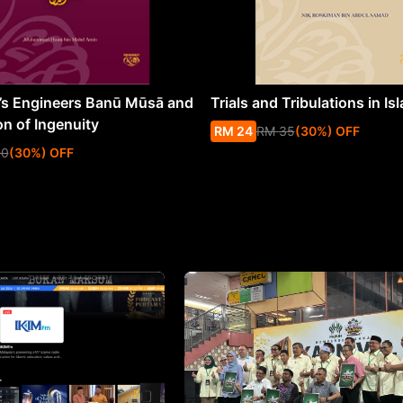
s Engineers Banū Mūsā and
Trials and Tribulations in Is
on of Ingenuity
RM
24
RM
35
(
30
%
) OFF
50
(
30
%
) OFF