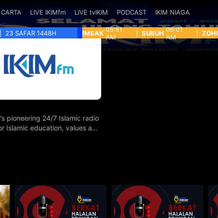
CARTA
LIVE IKIMfm
LIVE tvIKIM
PODCAST
IKIM NIAGA
05:51
06:01
|
23 SAFAR 1448H
IMSAK
|
SUBUH
|
ZOH
AM
AM
's pioneering 24/7 Islamic radio
for Islamic education, values and