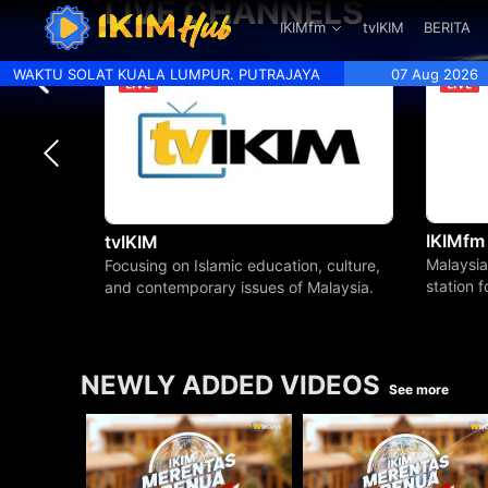
LIVE CHANNELS
.
IKIMfm
tvIKIM
BERITA
WAKTU SOLAT KUALA LUMPUR. PUTRAJAYA
07 Aug 2026
IKIMfm
tvIKIM
Malaysia
Focusing on Islamic education, culture,
station 
and contemporary issues of Malaysia.
beyond.
NEWLY ADDED VIDEOS
See more