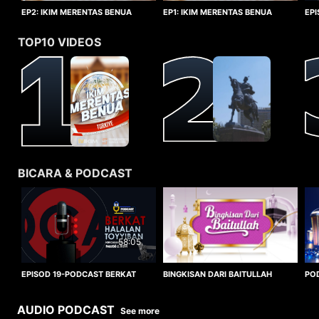
EP1: IKIM MERENTAS BENUA
EP2: IKIM MERENTAS BENUA
EP
TURKIYE
TURKIYE
HA
TOP10 VIDEOS
BICARA & PODCAST
58:05
BINGKISAN DARI BAITULLAH
EPISOD 19-PODCAST BERKAT
PO
HALALAN TOYYIBAN
WO
AUDIO PODCAST
See more