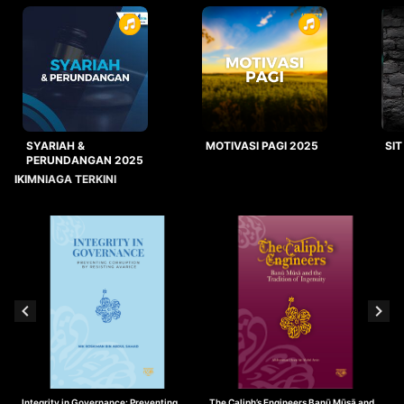
SYARIAH &
MOTIVASI PAGI 2025
SIT
PERUNDANGAN 2025
IKIMNIAGA TERKINI
Integrity in Governance: Preventing
The Caliph’s Engineers Banū Mūsā and
T