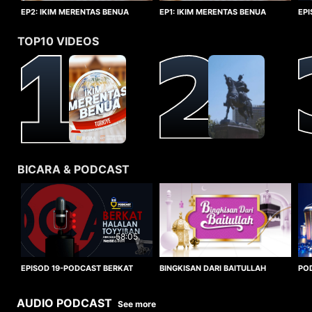
EP1: IKIM MERENTAS BENUA
EP2: IKIM MERENTAS BENUA
EP
TURKIYE
TURKIYE
HA
TOP10 VIDEOS
BICARA & PODCAST
58:05
BINGKISAN DARI BAITULLAH
EPISOD 19-PODCAST BERKAT
PO
HALALAN TOYYIBAN
WO
AUDIO PODCAST
See more