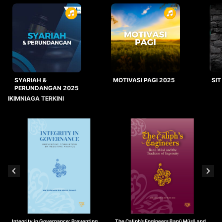
SYARIAH &
MOTIVASI PAGI 2025
SIT
PERUNDANGAN 2025
IKIMNIAGA TERKINI
Integrity in Governance: Preventing
The Caliph’s Engineers Banū Mūsā and
T