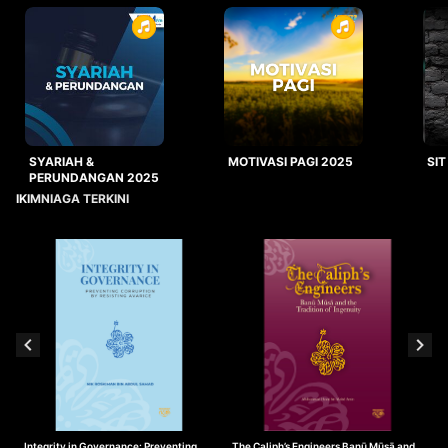
SYARIAH &
MOTIVASI PAGI 2025
SIT
PERUNDANGAN 2025
IKIMNIAGA TERKINI
Integrity in Governance: Preventing
The Caliph’s Engineers Banū Mūsā and
T