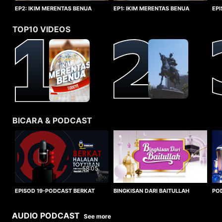
EP1: IKIM MERENTAS BENUA
EP2: IKIM MERENTAS BENUA
EP
TURKIYE
TURKIYE
HA
TOP10 VIDEOS
BICARA & PODCAST
58:05
BINGKISAN DARI BAITULLAH
EPISOD 19-PODCAST BERKAT
PO
HALALAN TOYYIBAN
WO
AUDIO PODCAST
See more