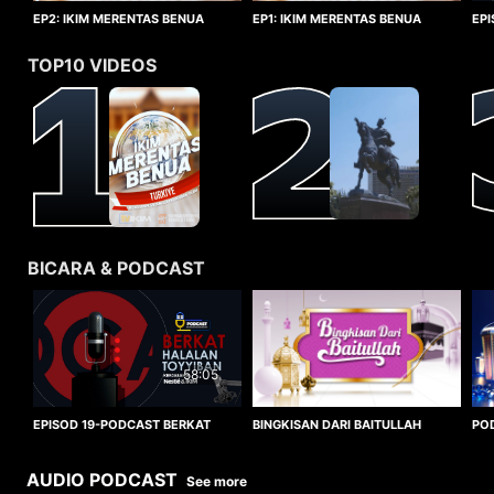
EP1: IKIM MERENTAS BENUA
EP2: IKIM MERENTAS BENUA
EP
TURKIYE
TURKIYE
HA
TOP10 VIDEOS
BICARA & PODCAST
58:05
BINGKISAN DARI BAITULLAH
EPISOD 19-PODCAST BERKAT
PO
HALALAN TOYYIBAN
WO
AUDIO PODCAST
See more