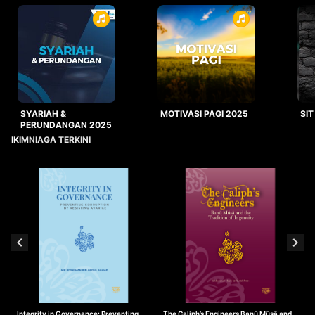
SYARIAH &
MOTIVASI PAGI 2025
SIT
PERUNDANGAN 2025
IKIMNIAGA TERKINI
Integrity in Governance: Preventing
The Caliph’s Engineers Banū Mūsā and
T