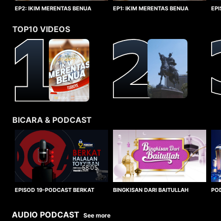
EP1: IKIM MERENTAS BENUA
EP2: IKIM MERENTAS BENUA
EP
TURKIYE
TURKIYE
HA
TOP10 VIDEOS
BICARA & PODCAST
58:05
BINGKISAN DARI BAITULLAH
EPISOD 19-PODCAST BERKAT
PO
HALALAN TOYYIBAN
WO
AUDIO PODCAST
See more