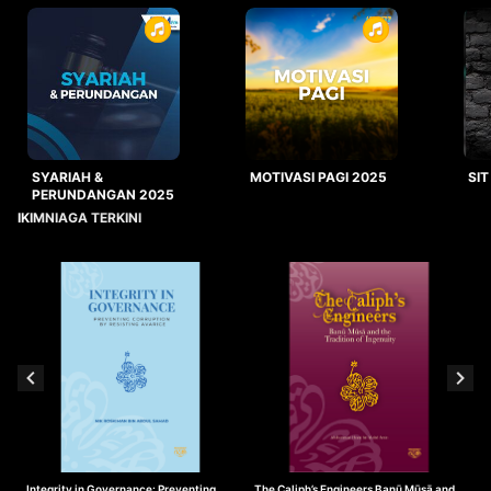
SYARIAH &
MOTIVASI PAGI 2025
SIT
PERUNDANGAN 2025
IKIMNIAGA TERKINI
Integrity in Governance: Preventing
The Caliph’s Engineers Banū Mūsā and
T