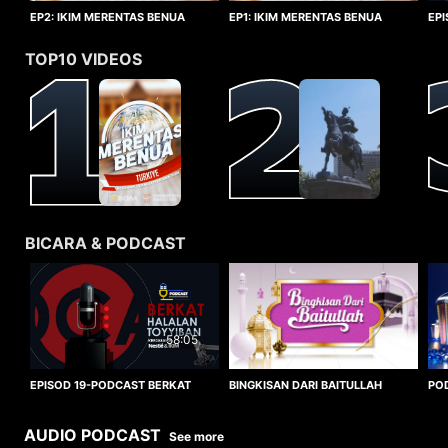
EP1: IKIM MERENTAS BENUA
EP2: IKIM MERENTAS BENUA
EP
TURKIYE
TURKIYE
HA
TOP10 VIDEOS
BICARA & PODCAST
58:05
BINGKISAN DARI BAITULLAH
EPISOD 19-PODCAST BERKAT
PO
HALALAN TOYYIBAN
WO
AUDIO PODCAST
See more