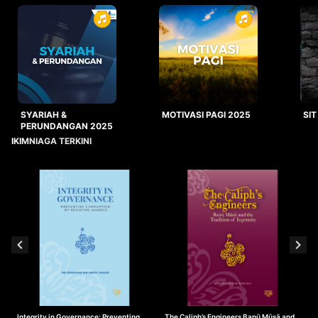
SYARIAH &
MOTIVASI PAGI 2025
SIT
PERUNDANGAN 2025
IKIMNIAGA TERKINI
Integrity in Governance: Preventing
The Caliph’s Engineers Banū Mūsā and
T