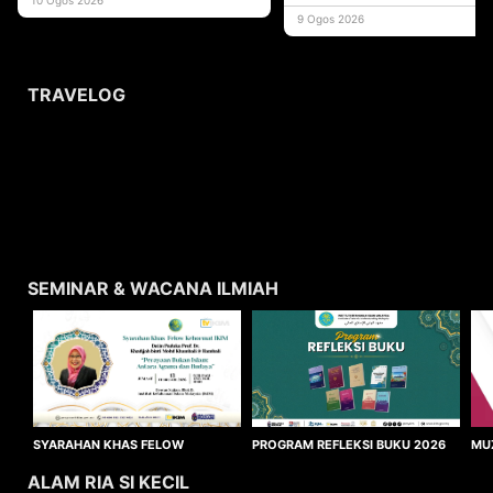
memperluas
9 Ogos 2026
TRAVELOG
SEMINAR & WACANA ILMIAH
SYARAHAN KHAS FELOW
MU
PROGRAM REFLEKSI BUKU 2026
KEHORMAT IKIM 2026
WA
ALAM RIA SI KECIL