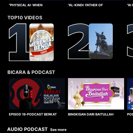
"PHYSICAL AI: WHEN
"AI
"AL-KINDI: FATHER OF
INTELLIGENCE TAKES FORM"
CO
CRYPTANALYSIS"
TOP10 VIDEOS
BICARA & PODCAST
58:05
BINGKISAN DARI BAITULLAH
EPISOD 19-PODCAST BERKAT
PO
HALALAN TOYYIBAN
WO
AUDIO PODCAST
See more