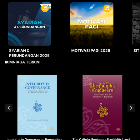
SYARIAH &
MOTIVASI PAGI 2025
SIT
PERUNDANGAN 2025
IKIMNIAGA TERKINI
Integrity in Governance: Preventing
The Caliph’s Engineers Banū Mūsā and
T