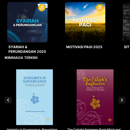
SYARIAH &
MOTIVASI PAGI 2025
SIT
PERUNDANGAN 2025
IKIMNIAGA TERKINI
Integrity in Governance: Preventing
The Caliph’s Engineers Banū Mūsā and
T