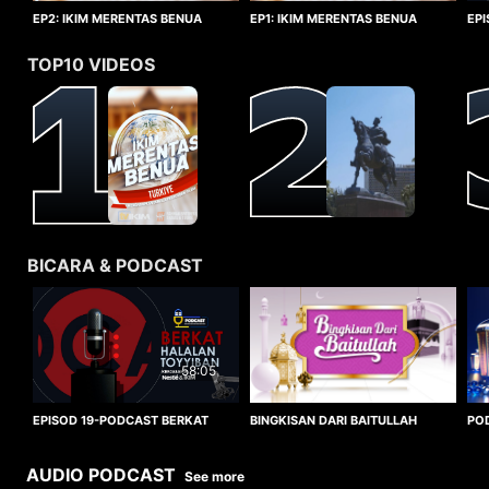
EP1: IKIM MERENTAS BENUA
EP2: IKIM MERENTAS BENUA
EP
TURKIYE
TURKIYE
HA
TOP10 VIDEOS
BICARA & PODCAST
58:05
BINGKISAN DARI BAITULLAH
EPISOD 19-PODCAST BERKAT
PO
HALALAN TOYYIBAN
WO
AUDIO PODCAST
See more