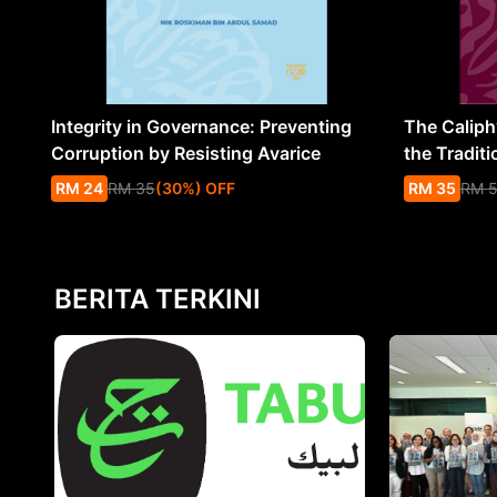
Integrity in Governance: Preventing
The Caliph’
Corruption by Resisting Avarice
the Traditi
RM
24
RM
35
(
30
%
) OFF
RM
35
RM
BERITA TERKINI