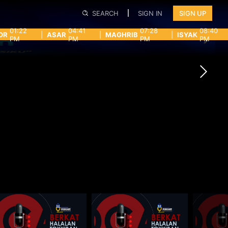
SEARCH
SIGN IN
SIGN UP
01:22
04:41
07:28
08:40
OR
|
ASAR
|
MAGHRIB
|
ISYAK
PM
PM
PM
PM