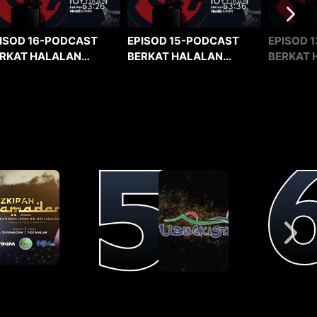
53:36
53:26
EPISOD 15-PODCAST
EPISOD 1
ISOD 16-PODCAST
BERKAT HALALAN
BERKAT 
RKAT HALALAN
TOYYIBAN
TOYYIBA
YYIBAN