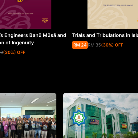
s Engineers Banū Mūsā and
Trials and Tribulations in Is
on of Ingenuity
RM
24
RM
35
(
30
%
) OFF
50
(
30
%
) OFF