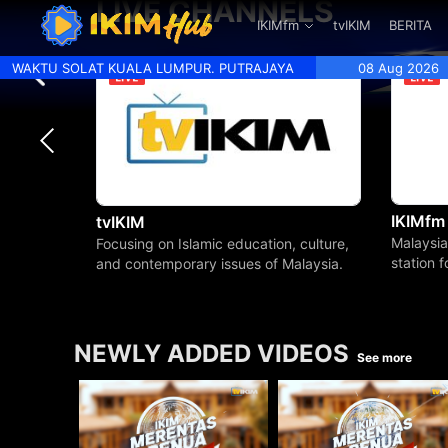
LIVE CHANNELS
.
IKIMfm
tvIKIM
BERITA
WAKTU SOLAT KUALA LUMPUR. PUTRAJAYA
08 Aug 2026
IKIMfm
tvIKIM
Malaysia
Focusing on Islamic education, culture,
station 
and contemporary issues of Malaysia.
beyond.
NEWLY ADDED VIDEOS
See more