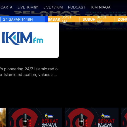
CARTA
LIVE IKIMfm
LIVE tvIKIM
PODCAST
IKIM NIAGA
05:51
06:01
|
24 SAFAR 1448H
IMSAK
|
SUBUH
|
ZOH
AM
AM
's pioneering 24/7 Islamic radio
for Islamic education, values and