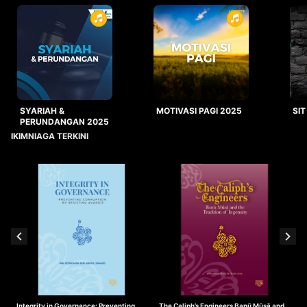
SYARIAH &
MOTIVASI PAGI 2025
SIT
PERUNDANGAN 2025
IKIMNIAGA TERKINI
Integrity in Governance: Preventing
The Caliph’s Engineers Banū Mūsā and
T