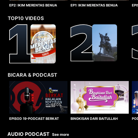
EP1: IKIM MERENTAS BENUA
EP2: IKIM MERENTAS BENUA
EP
TURKIYE
TURKIYE
HA
TOP10 VIDEOS
BICARA & PODCAST
58:05
BINGKISAN DARI BAITULLAH
EPISOD 19-PODCAST BERKAT
PO
HALALAN TOYYIBAN
WO
AUDIO PODCAST
See more