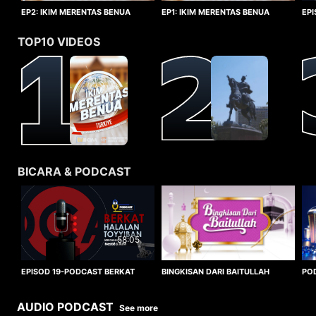
EP1: IKIM MERENTAS BENUA
EP2: IKIM MERENTAS BENUA
EP
TURKIYE
TURKIYE
HA
TOP10 VIDEOS
BICARA & PODCAST
58:05
BINGKISAN DARI BAITULLAH
EPISOD 19-PODCAST BERKAT
PO
HALALAN TOYYIBAN
WO
AUDIO PODCAST
See more