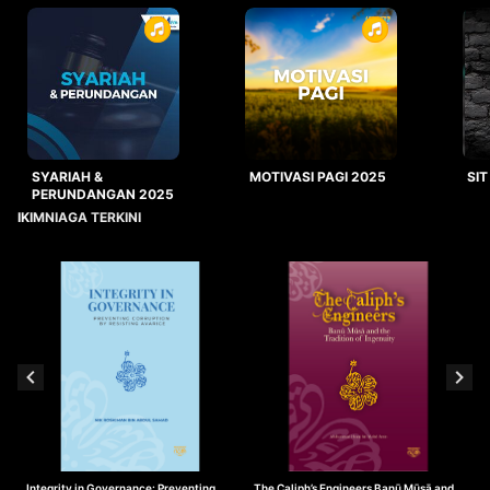
SYARIAH &
MOTIVASI PAGI 2025
SIT
PERUNDANGAN 2025
IKIMNIAGA TERKINI
Integrity in Governance: Preventing
The Caliph’s Engineers Banū Mūsā and
T