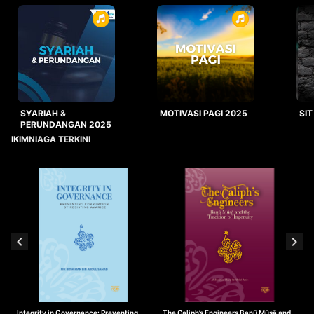
SYARIAH &
MOTIVASI PAGI 2025
SIT
PERUNDANGAN 2025
IKIMNIAGA TERKINI
Integrity in Governance: Preventing
The Caliph’s Engineers Banū Mūsā and
T