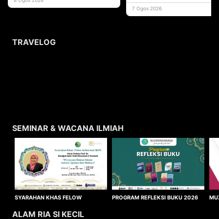
usaha
7 Ogos 2026
TRAVELOG
SEMINAR & WACANA ILMIAH
SYARAHAN KHAS FELOW
MU
PROGRAM REFLEKSI BUKU 2026
KEHORMAT IKIM 2026
WA
ALAM RIA SI KECIL