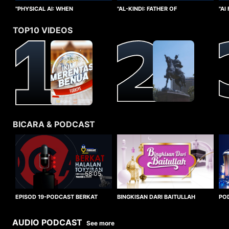
"PHYSICAL AI: WHEN
"AI
"AL-KINDI: FATHER OF
INTELLIGENCE TAKES FORM"
CO
CRYPTANALYSIS"
TOP10 VIDEOS
BICARA & PODCAST
58:05
BINGKISAN DARI BAITULLAH
EPISOD 19-PODCAST BERKAT
PO
HALALAN TOYYIBAN
WO
AUDIO PODCAST
See more