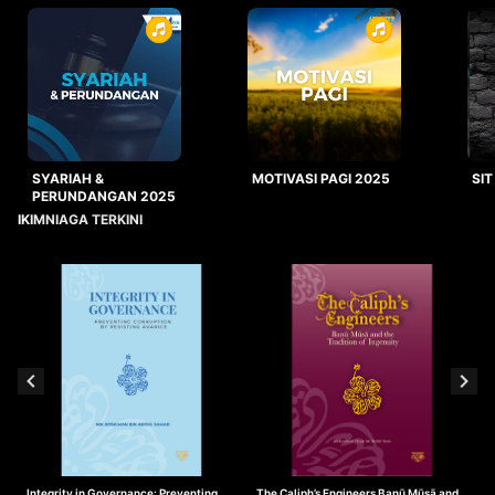
SYARIAH &
MOTIVASI PAGI 2025
SIT
PERUNDANGAN 2025
IKIMNIAGA TERKINI
Integrity in Governance: Preventing
The Caliph’s Engineers Banū Mūsā and
T