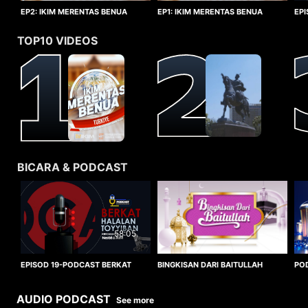
EP1: IKIM MERENTAS BENUA
EP2: IKIM MERENTAS BENUA
EP
TURKIYE
TURKIYE
HA
TOP10 VIDEOS
BICARA & PODCAST
58:05
BINGKISAN DARI BAITULLAH
EPISOD 19-PODCAST BERKAT
PO
HALALAN TOYYIBAN
WO
AUDIO PODCAST
See more