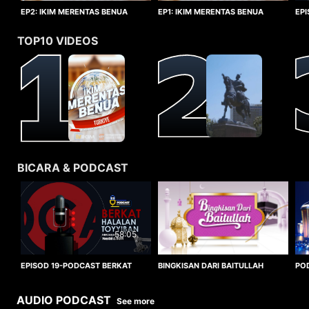
EP1: IKIM MERENTAS BENUA
EP2: IKIM MERENTAS BENUA
EP
TURKIYE
TURKIYE
HA
TOP10 VIDEOS
BICARA & PODCAST
58:05
BINGKISAN DARI BAITULLAH
EPISOD 19-PODCAST BERKAT
PO
HALALAN TOYYIBAN
WO
AUDIO PODCAST
See more