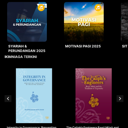
SYARIAH &
MOTIVASI PAGI 2025
SIT
PERUNDANGAN 2025
IKIMNIAGA TERKINI
Integrity in Governance: Preventing
The Caliph’s Engineers Banū Mūsā and
T