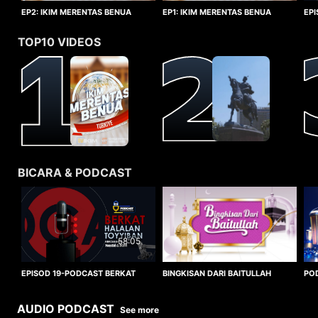
EP1: IKIM MERENTAS BENUA
EP2: IKIM MERENTAS BENUA
EP
TURKIYE
TURKIYE
HA
TOP10 VIDEOS
BICARA & PODCAST
58:05
BINGKISAN DARI BAITULLAH
EPISOD 19-PODCAST BERKAT
PO
HALALAN TOYYIBAN
WO
AUDIO PODCAST
See more