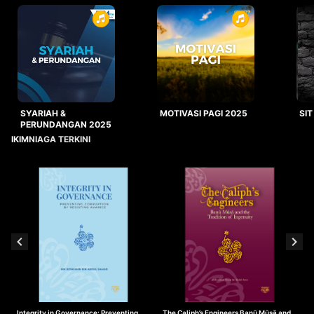
SYARIAH &
MOTIVASI PAGI 2025
SIT
PERUNDANGAN 2025
IKIMNIAGA TERKINI
Integrity in Governance: Preventing
The Caliph’s Engineers Banū Mūsā and
T