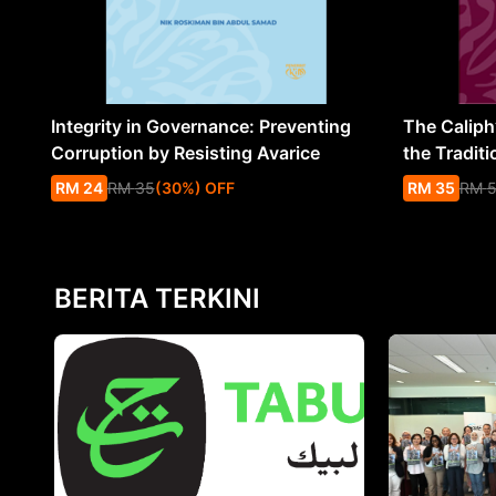
Integrity in Governance: Preventing
The Caliph’
Corruption by Resisting Avarice
the Traditi
RM
24
RM
35
(
30
%
) OFF
RM
35
RM
BERITA TERKINI