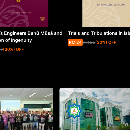
s Engineers Banū Mūsā and
Trials and Tribulations in Is
on of Ingenuity
RM
24
RM
35
(
30
%
) OFF
50
(
30
%
) OFF