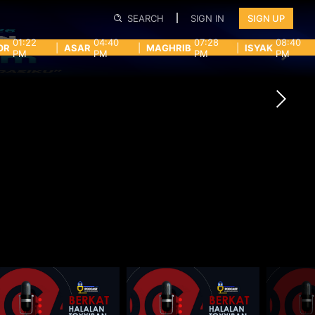
SEARCH
SIGN IN
SIGN UP
01:22
04:40
07:28
08:40
OR
|
ASAR
|
MAGHRIB
|
ISYAK
PM
PM
PM
PM