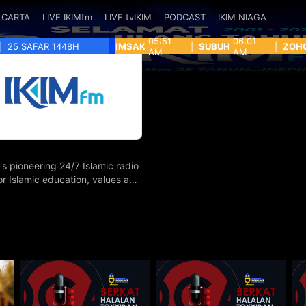
CARTA
LIVE IKIMfm
LIVE tvIKIM
PODCAST
IKIM NIAGA
05:51
06:01
|
25 SAFAR 1448H
IMSAK
|
SUBUH
|
ZOH
AM
AM
's pioneering 24/7 Islamic radio
for Islamic education, values and