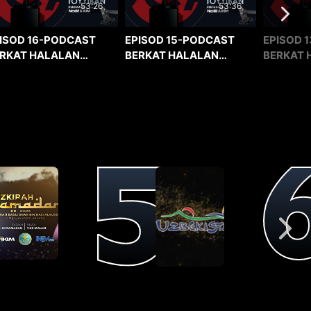
53:36
53:26
EPISOD 15-PODCAST
EPISOD 1
ISOD 16-PODCAST
BERKAT HALALAN
BERKAT 
RKAT HALALAN
TOYYIBAN
TOYYIBA
YYIBAN