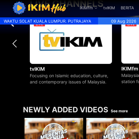
LIVE CHANNELS
.
IKIMfm
tvIKIM
BERITA
WAKTU SOLAT KUALA LUMPUR. PUTRAJAYA
09 Aug 2026
IKIMfm
tvIKIM
Malaysia
Focusing on Islamic education, culture,
station 
and contemporary issues of Malaysia.
beyond.
NEWLY ADDED VIDEOS
See more