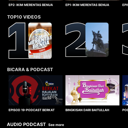
EP1: IKIM MERENTAS BENUA
EP2: IKIM MERENTAS BENUA
EP
TURKIYE
TURKIYE
HA
TOP10 VIDEOS
BICARA & PODCAST
58:05
BINGKISAN DARI BAITULLAH
EPISOD 19-PODCAST BERKAT
PO
HALALAN TOYYIBAN
WO
AUDIO PODCAST
See more