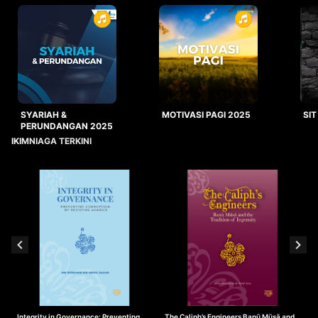
SYARIAH &
MOTIVASI PAGI 2025
SIT
PERUNDANGAN 2025
IKIMNIAGA TERKINI
Integrity in Governance: Preventing
The Caliph’s Engineers Banū Mūsā and
T