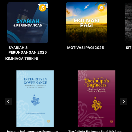
SYARIAH &
MOTIVASI PAGI 2025
SIT
PERUNDANGAN 2025
IKIMNIAGA TERKINI
Integrity in Governance: Preventing
The Caliph’s Engineers Banū Mūsā and
T