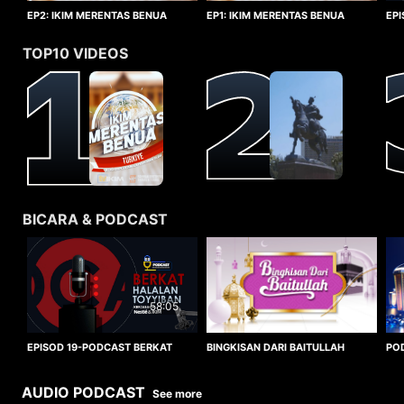
EP1: IKIM MERENTAS BENUA
EP2: IKIM MERENTAS BENUA
EP
TURKIYE
TURKIYE
HA
TOP10 VIDEOS
BICARA & PODCAST
58:05
BINGKISAN DARI BAITULLAH
EPISOD 19-PODCAST BERKAT
PO
HALALAN TOYYIBAN
WO
AUDIO PODCAST
See more