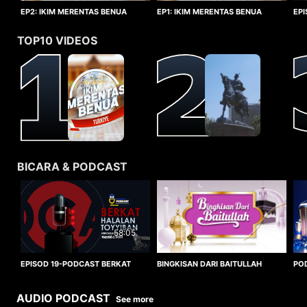
EP1: IKIM MERENTAS BENUA
EP2: IKIM MERENTAS BENUA
EP
TURKIYE
TURKIYE
HA
TOP10 VIDEOS
BICARA & PODCAST
58:05
BINGKISAN DARI BAITULLAH
EPISOD 19-PODCAST BERKAT
PO
HALALAN TOYYIBAN
WO
AUDIO PODCAST
See more