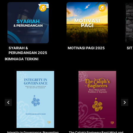
SYARIAH &
MOTIVASI PAGI 2025
SIT
PERUNDANGAN 2025
IKIMNIAGA TERKINI
Integrity in Governance: Preventing
The Caliph’s Engineers Banū Mūsā and
T