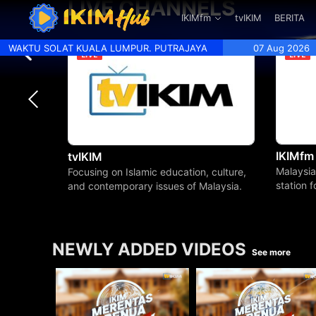
LIVE CHANNELS
.
IKIMfm
tvIKIM
BERITA
WAKTU SOLAT KUALA LUMPUR. PUTRAJAYA
07 Aug 2026
IKIMfm
tvIKIM
Malaysia
Focusing on Islamic education, culture,
station 
and contemporary issues of Malaysia.
beyond.
NEWLY ADDED VIDEOS
See more