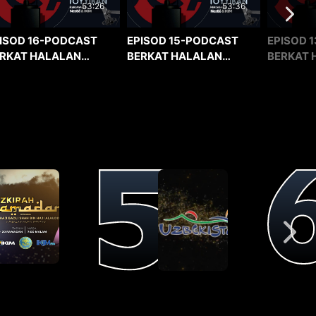
53:36
53:26
EPISOD 15-PODCAST
EPISOD 1
ISOD 16-PODCAST
BERKAT HALALAN
BERKAT 
RKAT HALALAN
TOYYIBAN
TOYYIBA
YYIBAN