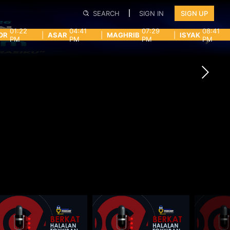
SEARCH
SIGN IN
SIGN UP
01:22
04:41
07:29
08:41
OR
|
ASAR
|
MAGHRIB
|
ISYAK
PM
PM
PM
PM