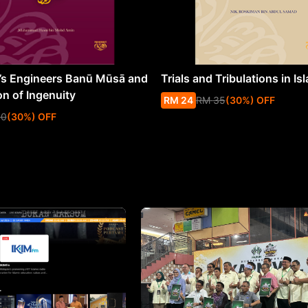
s Engineers Banū Mūsā and
Trials and Tribulations in Is
on of Ingenuity
RM
24
RM
35
(
30
%
) OFF
50
(
30
%
) OFF