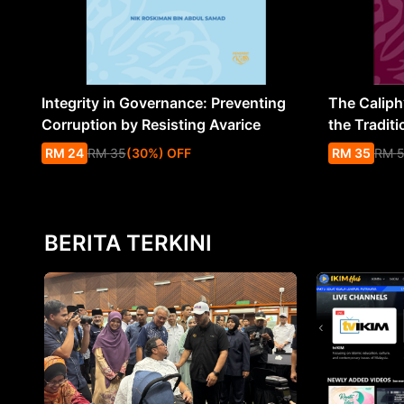
Integrity in Governance: Preventing
The Caliph’
Corruption by Resisting Avarice
the Traditi
RM
24
RM
35
(
30
%
) OFF
RM
35
RM
BERITA TERKINI