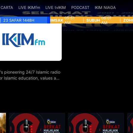
CARTA
LIVE IKIMfm
LIVE tvIKIM
PODCAST
IKIM NIAGA
05:51
06:01
|
23 SAFAR 1448H
IMSAK
|
SUBUH
|
ZOH
AM
AM
's pioneering 24/7 Islamic radio
for Islamic education, values and