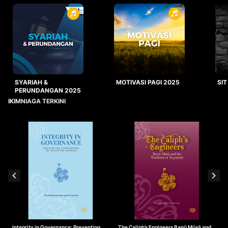
SYARIAH &
MOTIVASI PAGI 2025
SIT
PERUNDANGAN 2025
IKIMNIAGA TERKINI
Integrity in Governance: Preventing
The Caliph’s Engineers Banū Mūsā and
T