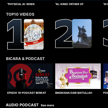
"PHYSICAL AI: WHEN
"AI
"AL-KINDI: FATHER OF
INTELLIGENCE TAKES FORM"
CO
CRYPTANALYSIS"
TOP10 VIDEOS
BICARA & PODCAST
58:05
BINGKISAN DARI BAITULLAH
EPISOD 19-PODCAST BERKAT
PO
HALALAN TOYYIBAN
WO
AUDIO PODCAST
See more