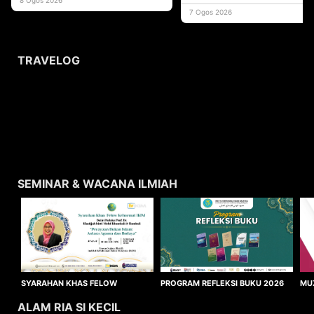
usaha
7 Ogos 2026
TRAVELOG
SEMINAR & WACANA ILMIAH
SYARAHAN KHAS FELOW
MU
PROGRAM REFLEKSI BUKU 2026
KEHORMAT IKIM 2026
WA
ALAM RIA SI KECIL