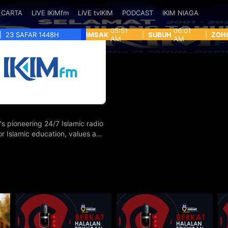
CARTA
LIVE IKIMfm
LIVE tvIKIM
PODCAST
IKIM NIAGA
05:51
06:01
|
23 SAFAR 1448H
IMSAK
|
SUBUH
|
ZOH
AM
AM
's pioneering 24/7 Islamic radio
for Islamic education, values and