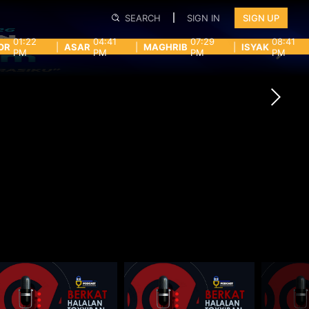
SEARCH
SIGN IN
SIGN UP
01:22
04:41
07:29
08:41
OR
|
ASAR
|
MAGHRIB
|
ISYAK
PM
PM
PM
PM