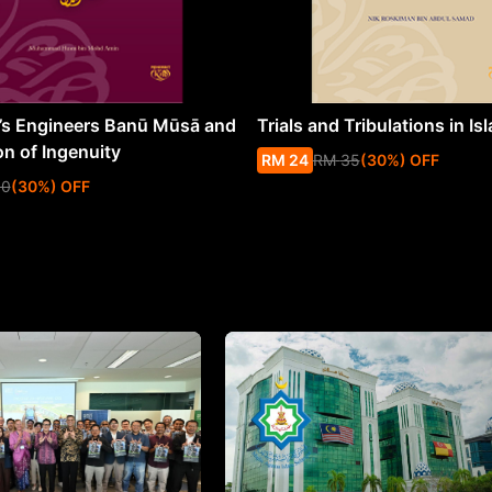
s Engineers Banū Mūsā and
Trials and Tribulations in Is
on of Ingenuity
RM
24
RM
35
(
30
%
) OFF
50
(
30
%
) OFF