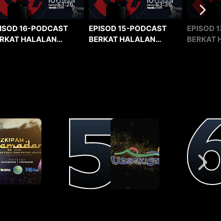
53:36
53:26
EPISOD 15-PODCAST
EPISOD 1
ISOD 16-PODCAST
BERKAT HALALAN
BERKAT 
RKAT HALALAN
TOYYIBAN
TOYYIBA
YYIBAN