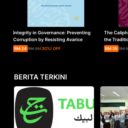
Integrity in Governance: Preventing
The Caliph’
Corruption by Resisting Avarice
the Traditi
RM
24
RM
35
(
30
%
) OFF
RM
35
RM
BERITA TERKINI