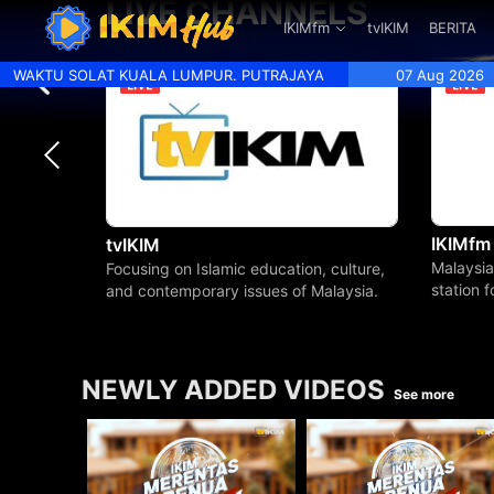
LIVE CHANNELS
.
IKIMfm
tvIKIM
BERITA
WAKTU SOLAT KUALA LUMPUR. PUTRAJAYA
07 Aug 2026
IKIMfm
tvIKIM
Malaysia
Focusing on Islamic education, culture,
station 
and contemporary issues of Malaysia.
beyond.
NEWLY ADDED VIDEOS
See more