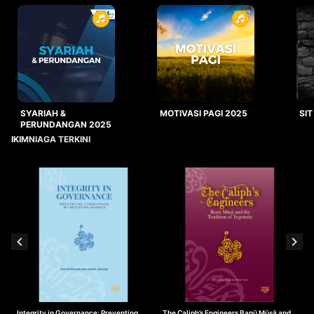
SYARIAH &
MOTIVASI PAGI 2025
SIT
PERUNDANGAN 2025
IKIMNIAGA TERKINI
Integrity in Governance: Preventing
The Caliph’s Engineers Banū Mūsā and
T