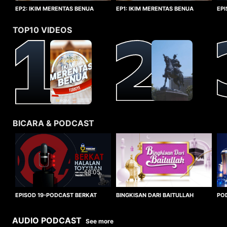
EP1: IKIM MERENTAS BENUA
EP2: IKIM MERENTAS BENUA
EP
TURKIYE
TURKIYE
HA
TOP10 VIDEOS
BICARA & PODCAST
58:05
BINGKISAN DARI BAITULLAH
EPISOD 19-PODCAST BERKAT
PO
HALALAN TOYYIBAN
WO
AUDIO PODCAST
See more