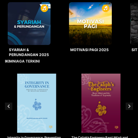
SYARIAH &
MOTIVASI PAGI 2025
SIT
PERUNDANGAN 2025
IKIMNIAGA TERKINI
Integrity in Governance: Preventing
The Caliph’s Engineers Banū Mūsā and
T