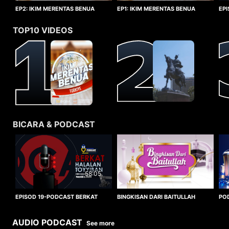
EP1: IKIM MERENTAS BENUA
EP2: IKIM MERENTAS BENUA
EP
TURKIYE
TURKIYE
HA
TOP10 VIDEOS
BICARA & PODCAST
58:05
BINGKISAN DARI BAITULLAH
EPISOD 19-PODCAST BERKAT
PO
HALALAN TOYYIBAN
WO
AUDIO PODCAST
See more