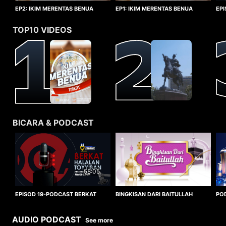
EP1: IKIM MERENTAS BENUA
EP2: IKIM MERENTAS BENUA
EP
TURKIYE
TURKIYE
HA
TOP10 VIDEOS
BICARA & PODCAST
58:05
BINGKISAN DARI BAITULLAH
EPISOD 19-PODCAST BERKAT
PO
HALALAN TOYYIBAN
WO
AUDIO PODCAST
See more