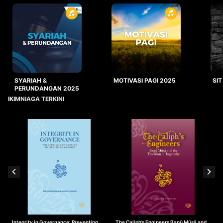
SYARIAH &
MOTIVASI PAGI 2025
SIT
PERUNDANGAN 2025
IKIMNIAGA TERKINI
Integrity in Governance: Preventing
The Caliph’s Engineers Banū Mūsā and
T