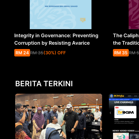
Integrity in Governance: Preventing
The Caliph’
Corruption by Resisting Avarice
the Traditi
RM
24
RM
35
(
30
%
) OFF
RM
35
RM
BERITA TERKINI