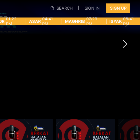
SEARCH
SIGN IN
SIGN UP
01:22
04:41
07:29
08:41
OR
|
ASAR
|
MAGHRIB
|
ISYAK
PM
PM
PM
PM