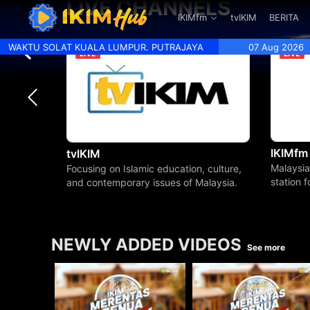
LIVE CHANNELS
.
IKIMfm
tvIKIM
BERITA
WAKTU SOLAT KUALA LUMPUR. PUTRAJAYA
07 Aug 2026
IKIMfm
tvIKIM
Malaysia
Focusing on Islamic education, culture,
station 
and contemporary issues of Malaysia.
beyond.
NEWLY ADDED VIDEOS
See more