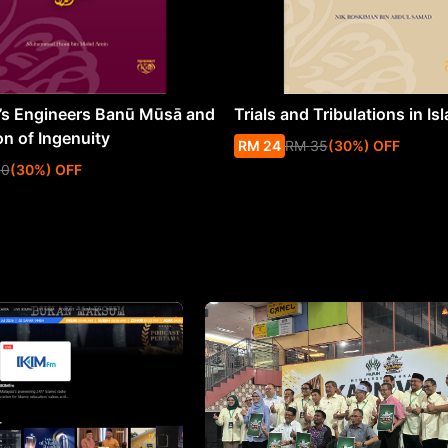
s Engineers Banū Mūsā and
Trials and Tribulations in Is
on of Ingenuity
RM
24
RM
35
(
30
%
) OFF
50
(
30
%
) OFF