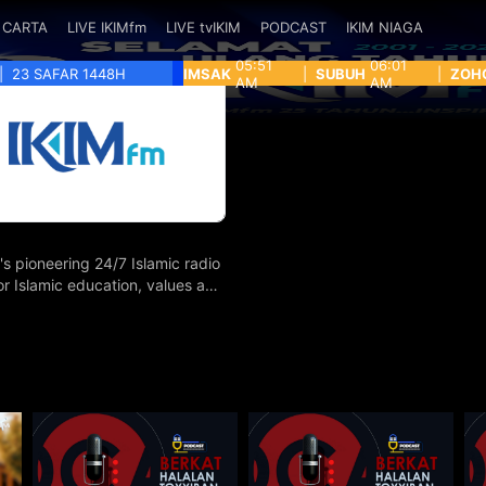
CARTA
LIVE IKIMfm
LIVE tvIKIM
PODCAST
IKIM NIAGA
05:51
06:01
|
23 SAFAR 1448H
IMSAK
|
SUBUH
|
ZOH
AM
AM
's pioneering 24/7 Islamic radio
for Islamic education, values and