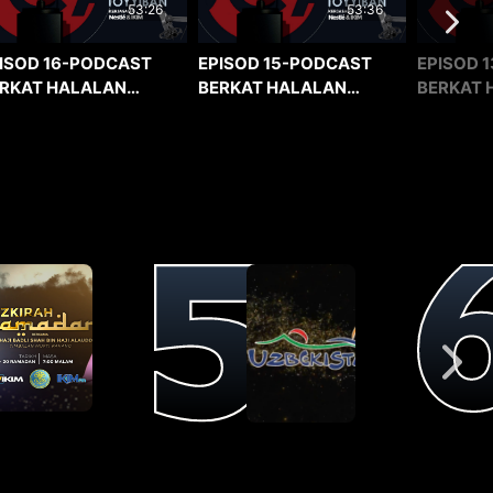
53:36
53:26
EPISOD 15-PODCAST
EPISOD 1
ISOD 16-PODCAST
BERKAT HALALAN
BERKAT 
RKAT HALALAN
TOYYIBAN
TOYYIBA
YYIBAN