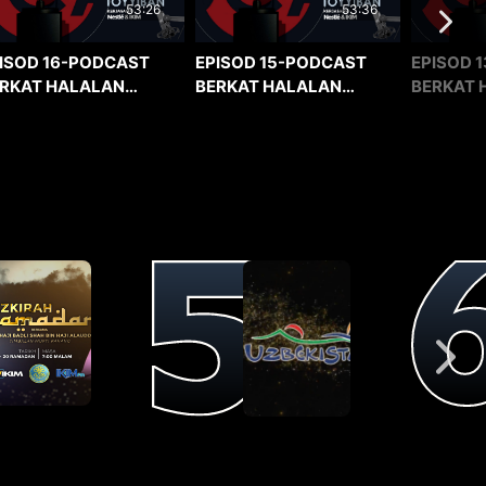
53:36
53:26
EPISOD 15-PODCAST
EPISOD 1
ISOD 16-PODCAST
BERKAT HALALAN
BERKAT 
RKAT HALALAN
TOYYIBAN
TOYYIBA
YYIBAN