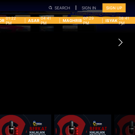
SEARCH
SIGN IN
SIGN UP
01:22
04:41
07:29
08:41
OR
|
ASAR
|
MAGHRIB
|
ISYAK
PM
PM
PM
PM