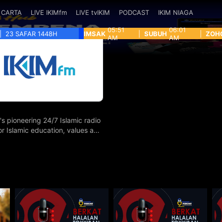
CARTA
LIVE IKIMfm
LIVE tvIKIM
PODCAST
IKIM NIAGA
05:51
06:01
|
23 SAFAR 1448H
IMSAK
|
SUBUH
|
ZOH
AM
AM
's pioneering 24/7 Islamic radio
for Islamic education, values and