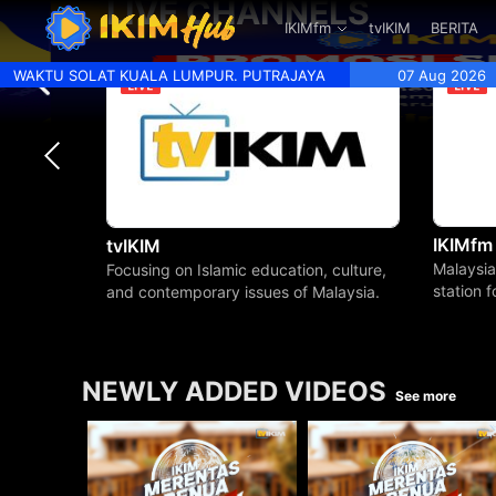
LIVE CHANNELS
.
IKIMfm
tvIKIM
BERITA
WAKTU SOLAT KUALA LUMPUR. PUTRAJAYA
07 Aug 2026
IKIMfm
tvIKIM
Malaysia
Focusing on Islamic education, culture,
station 
and contemporary issues of Malaysia.
beyond.
NEWLY ADDED VIDEOS
See more