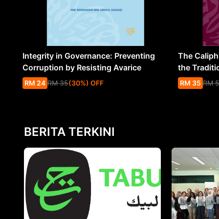
Integrity in Governance: Preventing
The Caliph’
Corruption by Resisting Avarice
the Traditi
RM
24
RM
35
(
30
%
) OFF
RM
35
RM
BERITA TERKINI