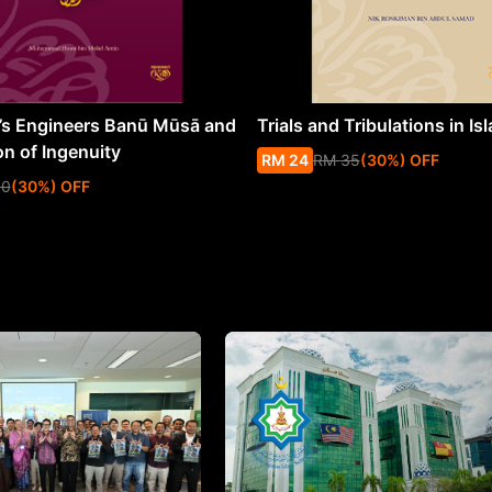
s Engineers Banū Mūsā and
Trials and Tribulations in Is
on of Ingenuity
RM
24
RM
35
(
30
%
) OFF
50
(
30
%
) OFF