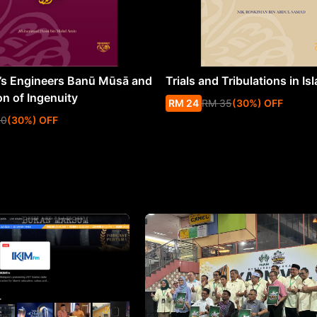
s Engineers Banū Mūsā and
Trials and Tribulations in Is
on of Ingenuity
RM
24
RM
35
(
30
%
) OFF
50
(
30
%
) OFF