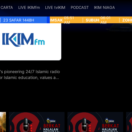
CARTA
LIVE IKIMfm
LIVE tvIKIM
PODCAST
IKIM NIAGA
05:51
06:01
|
23 SAFAR 1448H
IMSAK
|
SUBUH
|
ZOH
AM
AM
's pioneering 24/7 Islamic radio
for Islamic education, values and