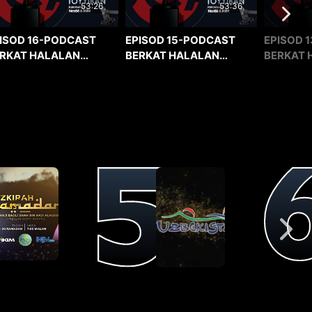
53:36
53:26
EPISOD 15-PODCAST
EPISOD 1
ISOD 16-PODCAST
BERKAT HALALAN
BERKAT 
RKAT HALALAN
TOYYIBAN
TOYYIBA
YYIBAN