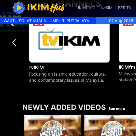
LIVE CHANNELS
.
IKIMfm
tvIKIM
BERITA
WAKTU SOLAT KUALA LUMPUR. PUTRAJAYA
07 Aug 2026
IKIMfm
tvIKIM
Malaysia
Focusing on Islamic education, culture,
station 
and contemporary issues of Malaysia.
beyond.
NEWLY ADDED VIDEOS
See more