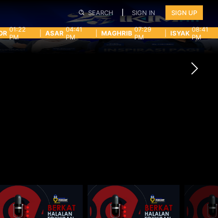
SEARCH
SIGN IN
SIGN UP
01:22
04:41
07:29
08:41
OR
|
ASAR
|
MAGHRIB
|
ISYAK
PM
PM
PM
PM