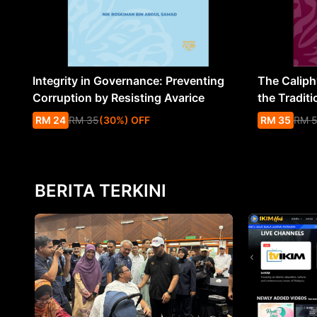
Integrity in Governance: Preventing
The Caliph’
Corruption by Resisting Avarice
the Traditi
RM
24
RM
35
(
30
%
) OFF
RM
35
RM
BERITA TERKINI