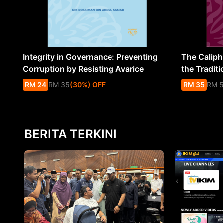
Integrity in Governance: Preventing
The Caliph’
Corruption by Resisting Avarice
the Traditi
RM
24
RM
35
(
30
%
) OFF
RM
35
RM
BERITA TERKINI