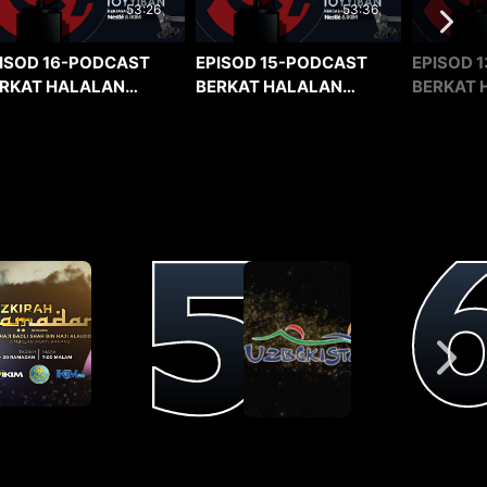
53:36
53:26
EPISOD 15-PODCAST
EPISOD 1
ISOD 16-PODCAST
BERKAT HALALAN
BERKAT 
RKAT HALALAN
TOYYIBAN
TOYYIBA
YYIBAN