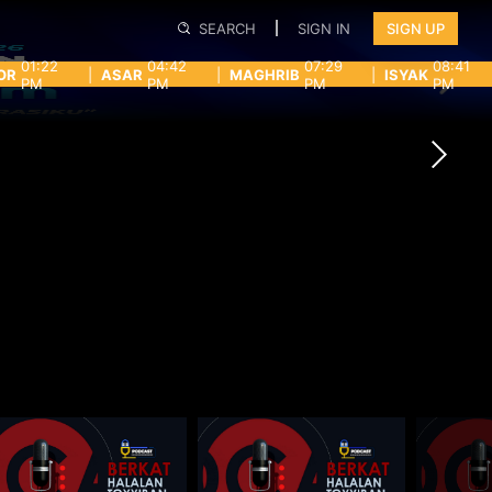
SEARCH
SIGN IN
SIGN UP
01:22
04:42
07:29
08:41
OR
|
ASAR
|
MAGHRIB
|
ISYAK
PM
PM
PM
PM