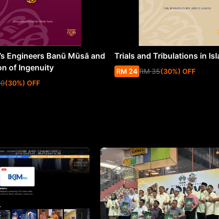
s Engineers Banū Mūsā and
Trials and Tribulations in Is
on of Ingenuity
RM
24
RM
35
(
30
%
) OFF
50
(
30
%
) OFF