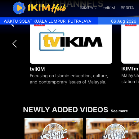
LIVE CHANNELS
.
IKIMfm
tvIKIM
BERITA
WAKTU SOLAT KUALA LUMPUR. PUTRAJAYA
06 Aug 2026
IKIMfm
tvIKIM
Malaysia
Focusing on Islamic education, culture,
station 
and contemporary issues of Malaysia.
beyond.
NEWLY ADDED VIDEOS
See more