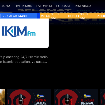
CARTA
LIVE IKIMfm
LIVE tvIKIM
PODCAST
IKIM NIAGA
05:51
06:01
|
22 SAFAR 1448H
IMSAK
|
SUBUH
|
ZOH
AM
AM
's pioneering 24/7 Islamic radio
for Islamic education, values and