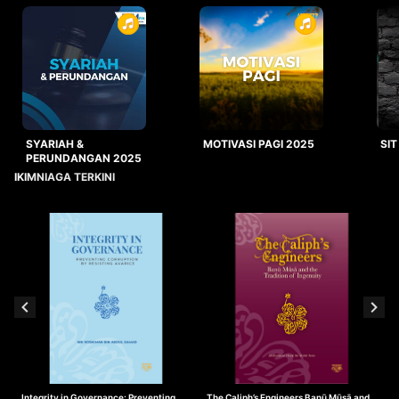
SYARIAH &
MOTIVASI PAGI 2025
SIT
PERUNDANGAN 2025
IKIMNIAGA TERKINI
Integrity in Governance: Preventing
The Caliph’s Engineers Banū Mūsā and
T