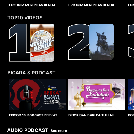
EP1: IKIM MERENTAS BENUA
EP2: IKIM MERENTAS BENUA
EP
TURKIYE
TURKIYE
HA
TOP10 VIDEOS
BICARA & PODCAST
58:05
BINGKISAN DARI BAITULLAH
EPISOD 19-PODCAST BERKAT
PO
HALALAN TOYYIBAN
WO
AUDIO PODCAST
See more