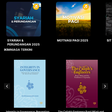
SYARIAH &
MOTIVASI PAGI 2025
SIT
PERUNDANGAN 2025
IKIMNIAGA TERKINI
Integrity in Governance: Preventing
The Caliph’s Engineers Banū Mūsā and
T