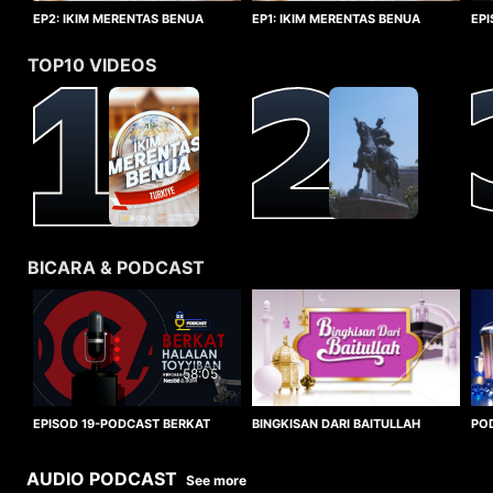
EP1: IKIM MERENTAS BENUA
EP2: IKIM MERENTAS BENUA
EP
TURKIYE
TURKIYE
HA
TOP10 VIDEOS
BICARA & PODCAST
58:05
BINGKISAN DARI BAITULLAH
EPISOD 19-PODCAST BERKAT
PO
HALALAN TOYYIBAN
WO
AUDIO PODCAST
See more