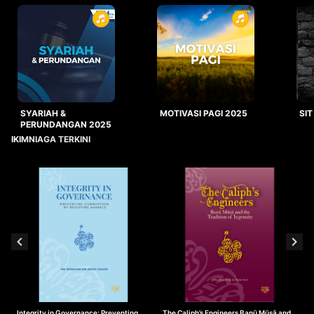
SYARIAH &
MOTIVASI PAGI 2025
SIT
PERUNDANGAN 2025
IKIMNIAGA TERKINI
Integrity in Governance: Preventing
The Caliph’s Engineers Banū Mūsā and
T