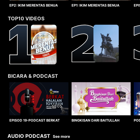
EP1: IKIM MERENTAS BENUA
EP2: IKIM MERENTAS BENUA
EP
TURKIYE
TURKIYE
HA
TOP10 VIDEOS
BICARA & PODCAST
58:05
BINGKISAN DARI BAITULLAH
EPISOD 19-PODCAST BERKAT
PO
HALALAN TOYYIBAN
WO
AUDIO PODCAST
See more