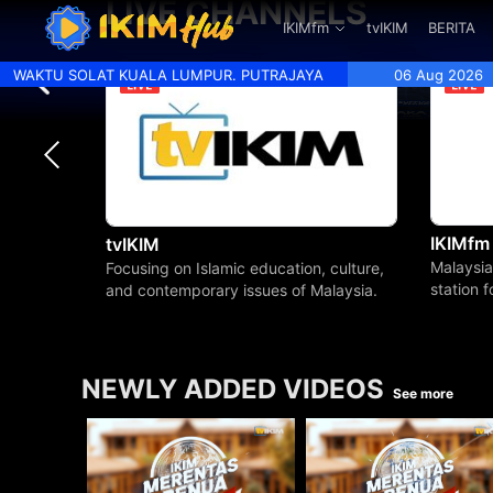
LIVE CHANNELS
.
IKIMfm
tvIKIM
BERITA
WAKTU SOLAT KUALA LUMPUR. PUTRAJAYA
06 Aug 2026
IKIMfm
tvIKIM
Malaysia
Focusing on Islamic education, culture,
station 
and contemporary issues of Malaysia.
beyond.
NEWLY ADDED VIDEOS
See more