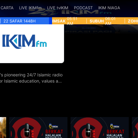
CARTA
LIVE IKIMfm
LIVE tvIKIM
PODCAST
IKIM NIAGA
05:51
06:01
|
22 SAFAR 1448H
IMSAK
|
SUBUH
|
ZOH
AM
AM
's pioneering 24/7 Islamic radio
for Islamic education, values and