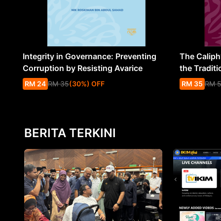
Integrity in Governance: Preventing
The Caliph’
Corruption by Resisting Avarice
the Traditi
RM
24
RM
35
(
30
%
) OFF
RM
35
RM
BERITA TERKINI