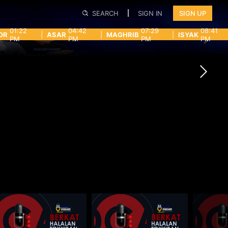
SEARCH
SIGN IN
SIGN UP
01:22
04:42
07:29
08:41
OR
|
ASAR
|
MAGHRIB
|
ISYAK
PM
PM
PM
PM