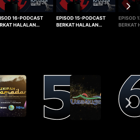
53:36
53:26
EPISOD 15-PODCAST
EPISOD 1
ISOD 16-PODCAST
BERKAT HALALAN
BERKAT 
RKAT HALALAN
TOYYIBAN
TOYYIBA
YYIBAN