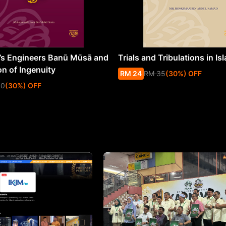
s Engineers Banū Mūsā and
Trials and Tribulations in Is
on of Ingenuity
RM
24
RM
35
(
30
%
) OFF
50
(
30
%
) OFF