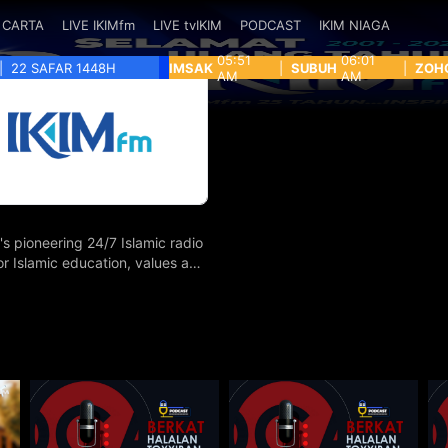
CARTA
LIVE IKIMfm
LIVE tvIKIM
PODCAST
IKIM NIAGA
05:51
06:01
|
22 SAFAR 1448H
IMSAK
|
SUBUH
|
ZOH
AM
AM
's pioneering 24/7 Islamic radio
for Islamic education, values and