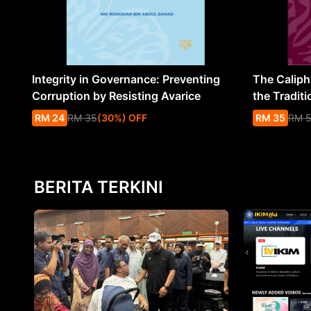
Integrity in Governance: Preventing
The Caliph’
Corruption by Resisting Avarice
the Traditi
RM
24
RM
35
(
30
%
) OFF
RM
35
RM
BERITA TERKINI