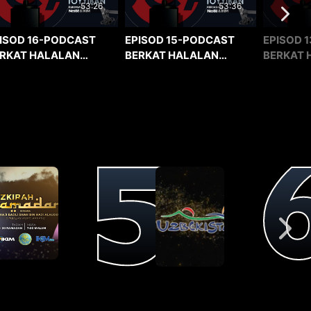
53:36
53:26
EPISOD 15-PODCAST
EPISOD 1
ISOD 16-PODCAST
BERKAT HALALAN
BERKAT 
RKAT HALALAN
TOYYIBAN
TOYYIBA
YYIBAN