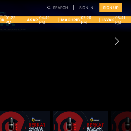
SEARCH
SIGN IN
SIGN UP
01:22
04:42
07:29
08:41
OR
|
ASAR
|
MAGHRIB
|
ISYAK
PM
PM
PM
PM