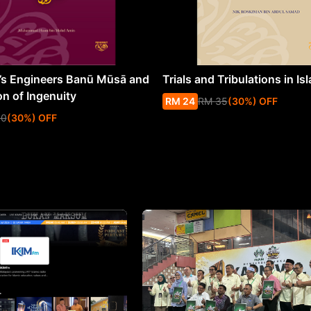
s Engineers Banū Mūsā and
Trials and Tribulations in Is
on of Ingenuity
RM
24
RM
35
(
30
%
) OFF
50
(
30
%
) OFF