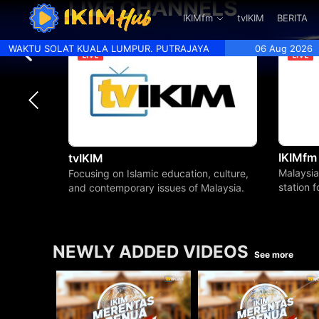
LIVE CHANNELS
.
IKIMfm
tvIKIM
BERITA
WAKTU SOLAT KUALA LUMPUR. PUTRAJAYA
06 Aug 2026
IKIMfm
tvIKIM
Malaysia
Focusing on Islamic education, culture,
station 
and contemporary issues of Malaysia.
beyond.
NEWLY ADDED VIDEOS
See more