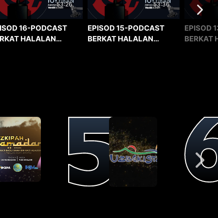
53:36
53:26
EPISOD 15-PODCAST
EPISOD 1
ISOD 16-PODCAST
BERKAT HALALAN
BERKAT 
RKAT HALALAN
TOYYIBAN
TOYYIBA
YYIBAN