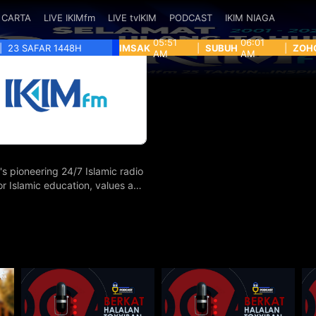
CARTA
LIVE IKIMfm
LIVE tvIKIM
PODCAST
IKIM NIAGA
05:51
06:01
|
23 SAFAR 1448H
IMSAK
|
SUBUH
|
ZOH
AM
AM
's pioneering 24/7 Islamic radio
for Islamic education, values and