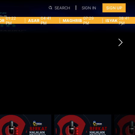
SEARCH
SIGN IN
SIGN UP
01:22
04:41
07:29
08:41
OR
|
ASAR
|
MAGHRIB
|
ISYAK
PM
PM
PM
PM