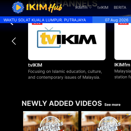
LIVE CHANNELS
.
IKIMfm
tvIKIM
BERITA
WAKTU SOLAT KUALA LUMPUR. PUTRAJAYA
07 Aug 2026
IKIMfm
tvIKIM
Malaysia
Focusing on Islamic education, culture,
station 
and contemporary issues of Malaysia.
beyond.
NEWLY ADDED VIDEOS
See more