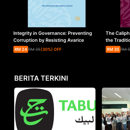
Integrity in Governance: Preventing
The Caliph’
Corruption by Resisting Avarice
the Traditi
RM
24
RM
35
(
30
%
) OFF
RM
35
RM
BERITA TERKINI