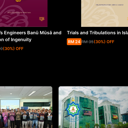
s Engineers Banū Mūsā and
Trials and Tribulations in Is
on of Ingenuity
RM
24
RM
35
(
30
%
) OFF
50
(
30
%
) OFF