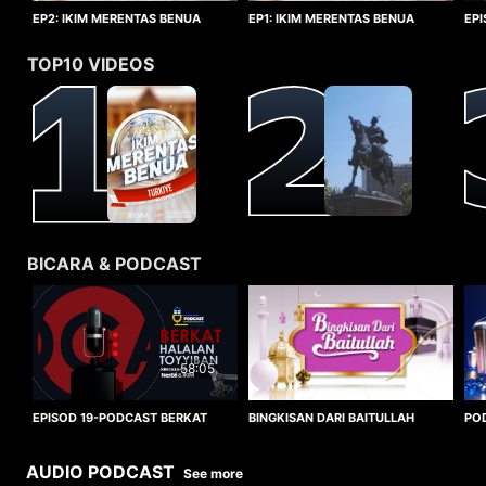
EP1: IKIM MERENTAS BENUA
EP2: IKIM MERENTAS BENUA
EP
TURKIYE
TURKIYE
HA
TOP10 VIDEOS
BICARA & PODCAST
58:05
BINGKISAN DARI BAITULLAH
EPISOD 19-PODCAST BERKAT
PO
HALALAN TOYYIBAN
WO
AUDIO PODCAST
See more