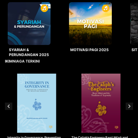
SYARIAH &
MOTIVASI PAGI 2025
SIT
PERUNDANGAN 2025
IKIMNIAGA TERKINI
Integrity in Governance: Preventing
The Caliph’s Engineers Banū Mūsā and
T