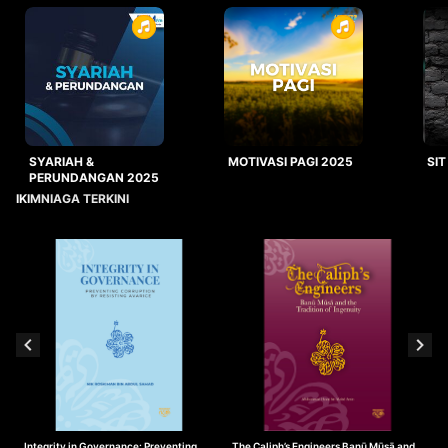
SYARIAH &
MOTIVASI PAGI 2025
SIT
PERUNDANGAN 2025
IKIMNIAGA TERKINI
Integrity in Governance: Preventing
The Caliph’s Engineers Banū Mūsā and
T