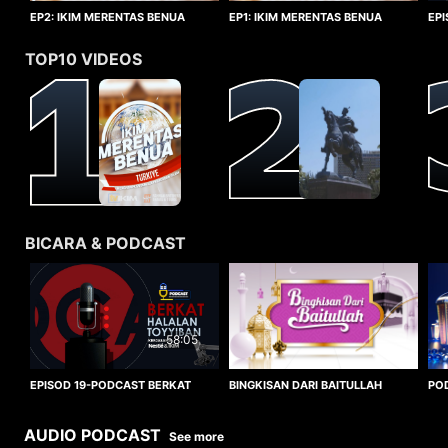
EP1: IKIM MERENTAS BENUA
EP2: IKIM MERENTAS BENUA
EP
TURKIYE
TURKIYE
HA
TOP10 VIDEOS
BICARA & PODCAST
58:05
BINGKISAN DARI BAITULLAH
EPISOD 19-PODCAST BERKAT
PO
HALALAN TOYYIBAN
WO
AUDIO PODCAST
See more