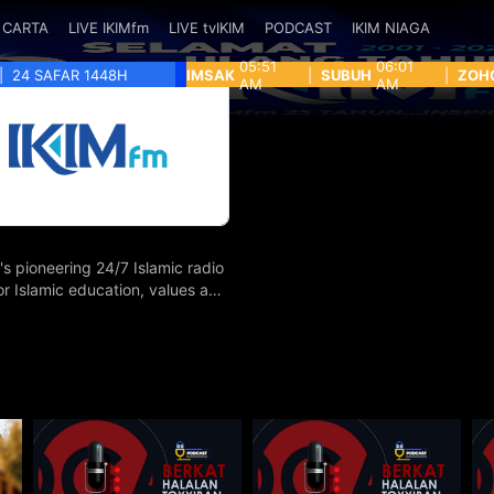
CARTA
LIVE IKIMfm
LIVE tvIKIM
PODCAST
IKIM NIAGA
05:51
06:01
|
24 SAFAR 1448H
IMSAK
|
SUBUH
|
ZOH
AM
AM
's pioneering 24/7 Islamic radio
for Islamic education, values and