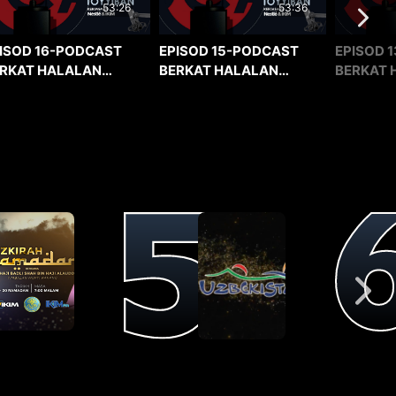
53:36
53:26
EPISOD 15-PODCAST
EPISOD 1
ISOD 16-PODCAST
BERKAT HALALAN
BERKAT 
RKAT HALALAN
TOYYIBAN
TOYYIBA
YYIBAN