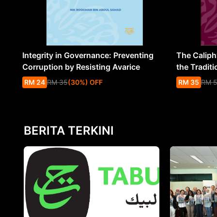
Integrity in Governance: Preventing
The Caliph’
Corruption by Resisting Avarice
the Traditi
RM
24
RM
35
(
30
%
) OFF
RM
35
RM
BERITA TERKINI