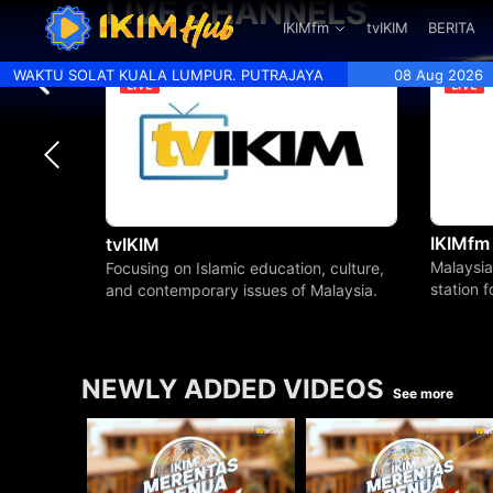
LIVE CHANNELS
.
IKIMfm
tvIKIM
BERITA
WAKTU SOLAT KUALA LUMPUR. PUTRAJAYA
08 Aug 2026
IKIMfm
tvIKIM
Malaysia
Focusing on Islamic education, culture,
station 
and contemporary issues of Malaysia.
beyond.
NEWLY ADDED VIDEOS
See more