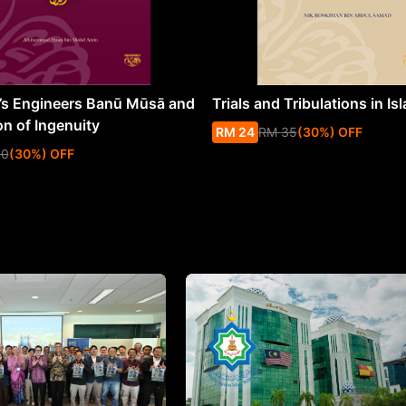
s Engineers Banū Mūsā and
Trials and Tribulations in Is
on of Ingenuity
RM
24
RM
35
(
30
%
) OFF
50
(
30
%
) OFF